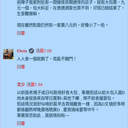
前陣子我家附近有一間做夜茶開通宵的店子，就有大包賣，九
元一個，包大料足，在普通酒家也買不到，可惜已經結業了，
生意難做嘛。
現在雖然對面仍然有一家賣八元的，好像小了一些。
回覆
Chris
清晨7:08
人人食一個就飽了，焉能不關門！
回覆
文少
清晨7:34
以前我老媽子成日叫我唔好食大包﹐事關佢話以前大包入面D
肉本身就係來自琴日賣剩+其他下欄﹐倒不如食蓮蓉包。
佢話情況就好似唔好晨早去買燒臘食一樣﹐因為D叉燒好多時
都係翻熱琴晚賣唔晒果D...要買燒味要等中午。
事實是否如此﹐我就唔知啦~~
回覆