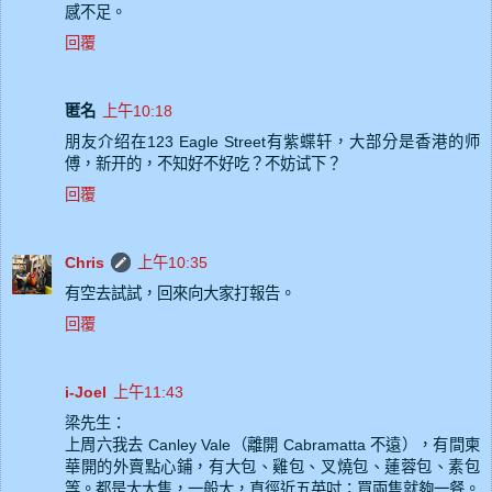
感不足。
回覆
匿名
上午10:18
朋友介绍在123 Eagle Street有紫蝶轩，大部分是香港的师
傅，新开的，不知好不好吃？不妨试下？
回覆
Chris
上午10:35
有空去試試，回來向大家打報告。
回覆
i-Joel
上午11:43
梁先生：
上周六我去 Canley Vale（離開 Cabramatta 不遠），有間柬
華開的外賣點心鋪，有大包、雞包、叉燒包、蓮蓉包、素包
等。都是大大隻，一般大，直徑近五英吋；買兩隻就夠一餐。