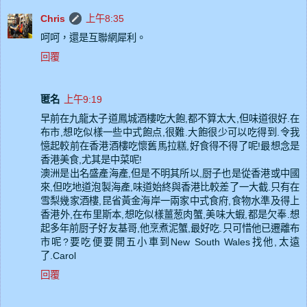
Chris
上午8:35
呵呵，還是互聯網犀利。
回覆
匿名
上午9:19
早前在九龍太子道鳳城酒樓吃大飽,都不算太大,但味道很好.在
布市,想吃似樣一些中式飽点,很難.大飽很少可以吃得到.令我
憶起較前在香港酒樓吃懷舊馬拉糕,好食得不得了呢!最想念是
香港美食,尤其是中菜呢!
澳洲是出名盛產海產,但是不明其所以,厨子也是從香港或中國
來,但吃地道泡製海產,味道始終與香港比較差了一大截.只有在
雪梨幾家酒樓,昆省黃金海岸一兩家中式食府,食物水準及得上
香港外,在布里斯本,想吃似樣薑葱肉蟹,美味大蝦,都是欠奉.想
起多年前厨子好友基哥,他烹煮泥蟹,最好吃.只可惜他已遷離布
市呢?要吃便要開五小車到New South Wales找他,太遠
了.Carol
回覆