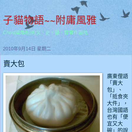
子貓物語~~附庸風雅
Chris(梁煥松)的文、史、藝、哲寫作園地
2010年9月14日 星期二
賣大包
廣東俚語
「賣大
包」、
「抵食夾
大件」，
台灣國語
也有「便
宜又大
碗」的說