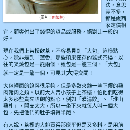
法，意思
差不多，
(圖片：
開飯網
)
都是說商
家定價相
宜，顧客付出了錢得
的貨品或服務，
絕對
比一般的
好。
現在我們上茶樓飲茶，不容易見到「大包」這樣
點
心
，除非是到「蓮香」那些碩果僅存的舊式茶樓。以
往的叉燒包是一籠兩個，雞包是一籠三個，「大包」
大
就一定是一籠一個，可見其
得交關！
大包裡面的餡料很足夠，但是多數夾雜一些下價的雞
肉豬肉之類。以前大人帶小孩子上茶樓，怕他們吃得
太多那些貴夾唔飽的點心，例如「灌湯餃」、「淮山
雞札」，開支太大，所以一坐下來就每人叫一個大
包，先把他們的肚子填得半飽。
有人說，茶樓的大飽賣得那麼平但是又多料，是用前