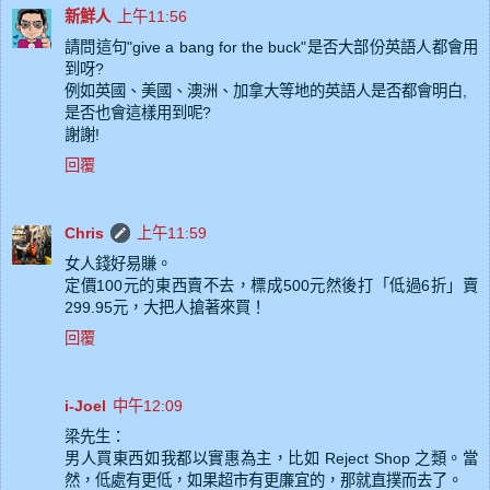
新鮮人
上午11:56
請問這句"give a bang for the buck"是否大部份英語人都會用
到呀?
例如英國、美國、澳洲、加拿大等地的英語人是否都會明白,
是否也會這樣用到呢?
謝謝!
回覆
Chris
上午11:59
女人錢好易賺。
定價100元的東西賣不去，標成500元然後打「低過6折」賣
299.95元，大把人搶著來買！
回覆
i-Joel
中午12:09
梁先生：
男人買東西如我都以實惠為主，比如 Reject Shop 之類。當
然，低處有更低，如果超市有更廉宜的，那就直撲而去了。