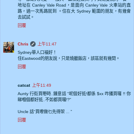
地址在 Canley Vale Road，是面向 Canley Vale 火車站的直
路，過一次馬路就到 。住在大 Sydney 範圍的朋友，有幾會
去試試。
回覆
Chris
上午11:47
Sydney華人口福好！
住Eastwood的朋友說，只是燒臘飯店，該區就有幾間。
回覆
catcat
上午11:49
Aunty 行街買嘢時..鍾意話 “呢個好抵!都係 $xx 咋播買囉 !! 你
睇嗰個都好抵..不如都買囉!?”
Uncle 話“買嚟做乜先得架 ... ”
回覆