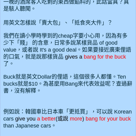
一晚的酒席客人吃剩的東西做餡料的，此話當真？真
是駭人聽聞。
用英文怎樣說「賣大包」、「抵食夾大件」？
我們在讀小學時學到的cheap字要小心用，因為有多
少下「賤」 的含意，日常多說某樣貨品 of good
value，或者說 It's a good deal。如果要接近廣東俚語
的口氣，就是說那樣貨品
gives a
bang for the buck
了。
Buck就是英文Dollar的俚語，這個很多人都懂。Ten
bucks就是$10。為甚麼用Bang來代表效益呢？查過辭
書，沒有解釋。
例如說：韓國車比日本車「更抵買」，可以說 Korean
cars
give you
a better
(或說
more
)
bang for your buck
than Japanese cars。