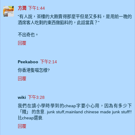
方潤
下午1:44
"有人說，茶樓的大飽賣得那麼平但是又多料，是用前一晚的
酒席客人吃剩的東西做餡料的，此話當真？"
不出奇也。
回覆
Peekaboo
下午2:14
你香港隻喵怎様?
回覆
wiki
下午3:28
我們在讀小學時學到的cheap字要小心用，因為有多少下
「賤」 的含意. junk stuff,mainland chinese made junk stuff!!
比cheap還衰.
回覆